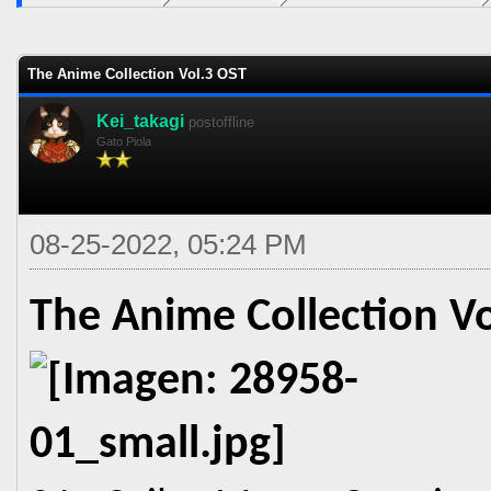
0 voto(s) - 0 Media
1
2
3
4
5
The Anime Collection Vol.3 OST
Kei_takagi
postoffline
Gato Piola
08-25-2022, 05:24 PM
The Anime Collection V