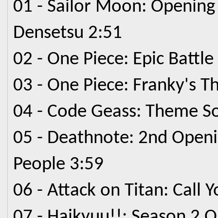
01 - Sailor Moon: Openin
Densetsu 2:51
02 - One Piece: Epic Battl
03 - One Piece: Franky's 
04 - Code Geass: Theme So
05 - Deathnote: 2nd Open
People 3:59
06 - Attack on Titan: Call
07 - Haikyuu!!: Season 2 O