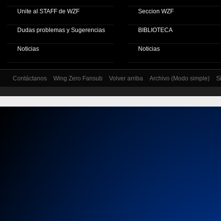
Unite al STAFF de WZF
Seccion WZF
Dudas problemas y Sugerencias
BIBLIOTECA
Noticias
Noticias
Contáctanos
Wing Zero Fansub
Volver arriba
Archivo (Modo simple)
S