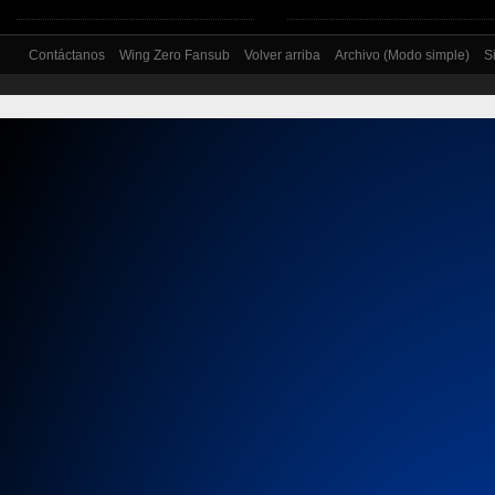
Contáctanos
Wing Zero Fansub
Volver arriba
Archivo (Modo simple)
S