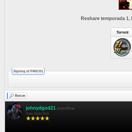
Reshare temporada 1, 
Torrent
Signing of P4NCH1
Buscar
johnydgod21
postoffline
Gato Modo Dios