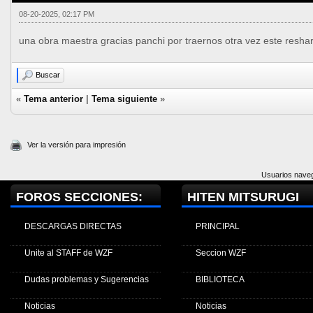
08-20-2025, 02:17 PM
una obra maestra gracias panchi por traernos otra vez este resha
Buscar
«
Tema anterior
|
Tema siguiente
»
Ver la versión para impresión
Usuarios naveg
FOROS SECCIONES:
HITEN MITSURUGI
DESCARGAS DIRECTAS
PRINCIPAL
Unite al STAFF de WZF
Seccion WZF
Dudas problemas y Sugerencias
BIBLIOTECA
Noticias
Noticias