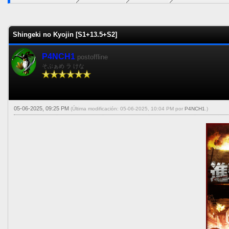
0 voto(s) - 0 Media
1
2
3
4
5
Shingeki no Kyojin [S1+13.5+S2]
P4NCH1
postoffline
そぶぁめ ラ けな
05-06-2025, 09:25 PM
(Última modificación: 05-06-2025, 10:04 PM por
P4NCH1
.)