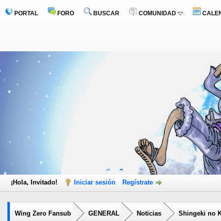
PORTAL
FORO
BUSCAR
COMUNIDAD
CALE
¡Hola, Invitado!
Iniciar sesión
Regístrate
Wing Zero Fansub
GENERAL
Noticias
Shingeki no K