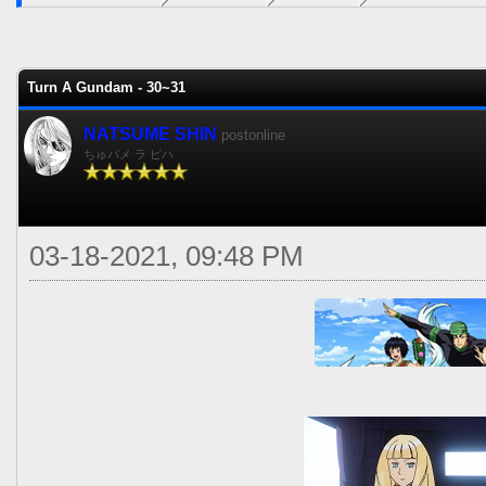
0 voto(s) - 0 Media
1
2
3
4
5
Turn A Gundam - 30~31
NATSUME SHIN
postonline
ちゅパメ ラ ピハ
03-18-2021, 09:48 PM