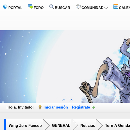
PORTAL
FORO
BUSCAR
COMUNIDAD
CALE
¡Hola, Invitado!
Iniciar sesión
Regístrate
Wing Zero Fansub
GENERAL
Noticias
Turn A Gunda