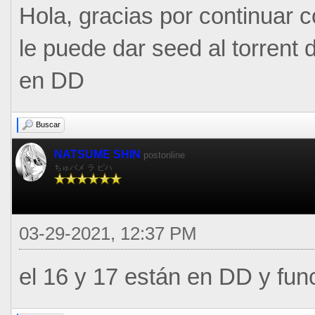
Hola, gracias por continuar c
le puede dar seed al torrent d
en DD
Buscar
NATSUME SHIN
postonline
ちゅパメ ラ ピハ
03-29-2021, 12:37 PM
el 16 y 17 están en DD y fun