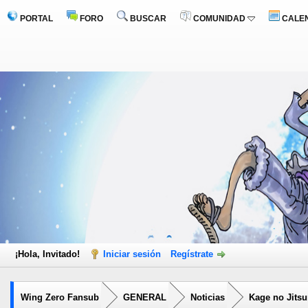
PORTAL
FORO
BUSCAR
COMUNIDAD
CALE
¡Hola, Invitado!
Iniciar sesión
Regístrate
Wing Zero Fansub
GENERAL
Noticias
Kage no Jitsu