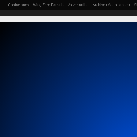
Contáctanos
Wing Zero Fansub
Volver arriba
Archivo (Modo simple)
S