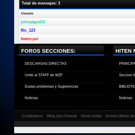
Total de mensajes: 3
Usuario
johnydgod21
Ric_123
heero-yui
FOROS SECCIONES:
HITEN 
DESCARGAS DIRECTAS
PRINCIP
Unite al STAFF de WZF
Seccion 
Dudas problemas y Sugerencias
BIBLIOT
Noticias
Noticias
Contáctanos
Wing Zero Fansub
Volver arriba
Archivo (Modo si