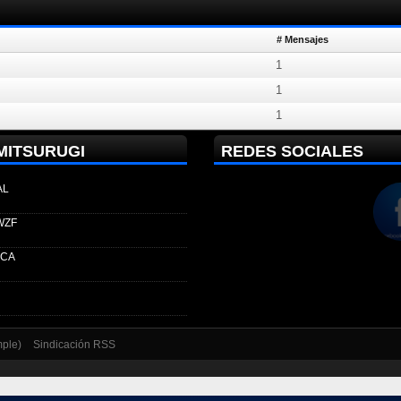
# Mensajes
1
1
1
MITSURUGI
REDES SOCIALES
AL
WZF
ECA
mple)
Sindicación RSS