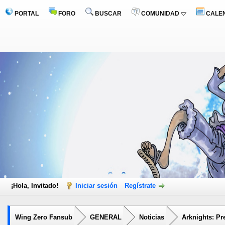
PORTAL
FORO
BUSCAR
COMUNIDAD
CALE
¡Hola, Invitado!
Iniciar sesión
Regístrate
Wing Zero Fansub
GENERAL
Noticias
Arknights: Pr