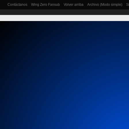
Contáctanos
Wing Zero Fansub
Volver arriba
Archivo (Modo simple)
S