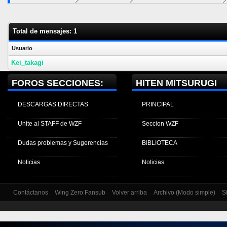
Total de mensajes: 1
Usuario
Kei_takagi
FOROS SECCIONES:
HITEN MITSURUGI
DESCARGAS DIRECTAS
PRINCIPAL
Unite al STAFF de WZF
Seccion WZF
Dudas problemas y Sugerencias
BIBLIOTECA
Noticias
Noticias
Contáctanos
Wing Zero Fansub
Volver arriba
Archivo (Modo simple)
S