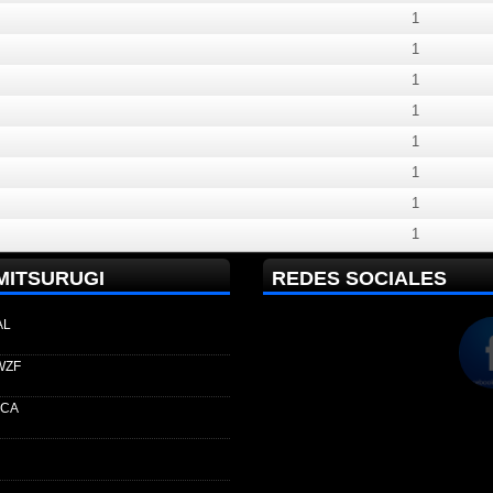
1
1
1
1
1
1
1
1
MITSURUGI
REDES SOCIALES
AL
WZF
ECA