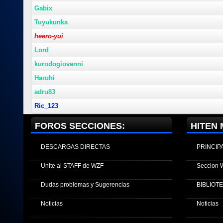
Gabix
Tuyukunka
heero-yui
Lord
kurodogiovanni
Haruhi
adru83
Ric_123
FOROS SECCIONES:
HITEN 
DESCARGAS DIRECTAS
PRINCIP
Unite al STAFF de WZF
Seccion 
Dudas problemas y Sugerencias
BIBLIOT
Noticias
Noticias