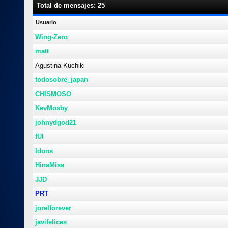
Total de mensajes: 25
Usuario
Wing-Zero
matt
Agustina Kuchiki
todosobre_japan
CHISMOSO
KevMosby
johnydgod21
fUl
Idons
HinaMisa
JJD
PRT
jorelforever
javifelices