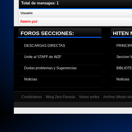
Total de mensajes: 1
Usuario
heero-yui
FOROS SECCIONES:
HITEN 
DESCARGAS DIRECTAS
PRINCIP
Unite al STAFF de WZF
Seccion 
Dudas problemas y Sugerencias
BIBLIOT
Noticias
Noticias
Contáctanos
Wing Zero Fansub
Volver arriba
Archivo (Modo si