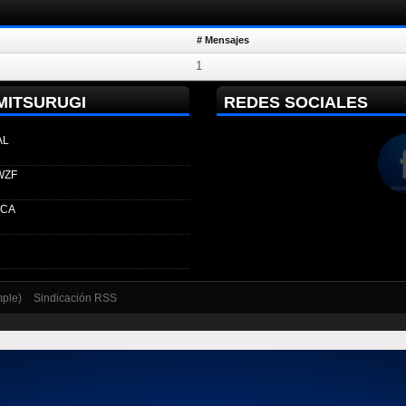
# Mensajes
1
MITSURUGI
REDES SOCIALES
AL
WZF
ECA
mple)
Sindicación RSS