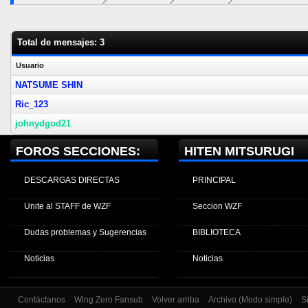
Total de mensajes: 3
Usuario
NATSUME SHIN
Ric_123
johnydgod21
FOROS SECCIONES:
HITEN MITSURUGI
DESCARGAS DIRECTAS
PRINCIPAL
Unite al STAFF de WZF
Seccion WZF
Dudas problemas y Sugerencias
BIBLIOTECA
Noticias
Noticias
Contáctanos
Wing Zero Fansub
Volver arriba
Archivo (Modo simple)
S