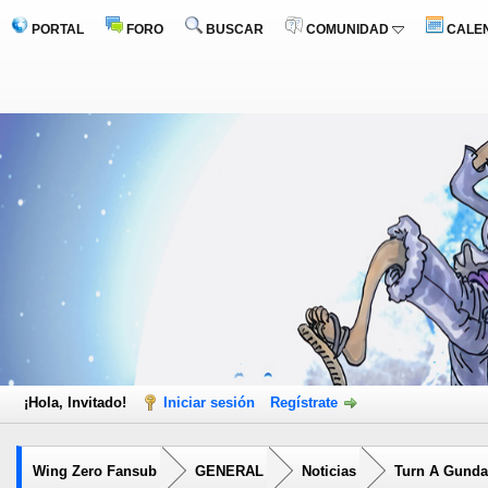
PORTAL
FORO
BUSCAR
COMUNIDAD
CALE
¡Hola, Invitado!
Iniciar sesión
Regístrate
Wing Zero Fansub
GENERAL
Noticias
Turn A Gunda