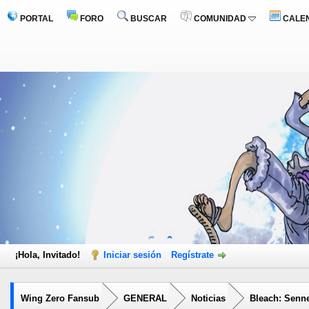
PORTAL
FORO
BUSCAR
COMUNIDAD
CALE
¡Hola, Invitado!
Iniciar sesión
Regístrate
Wing Zero Fansub
GENERAL
Noticias
Bleach: Senne