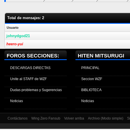
Total de mensajes: 2
Usuario
johnydgod21
heero-yui
FOROS SECCIONES:
HITEN MITSURUGI
DESCARGAS DIRECTAS
PRINCIPAL
Unite al STAFF de WZF
Seccion WZF
Dudas problemas y Sugerencias
BIBLIOTECA
Noticias
Noticias
Contáctanos
Wing Zero Fansub
Volver arriba
Archivo (Modo simple)
S