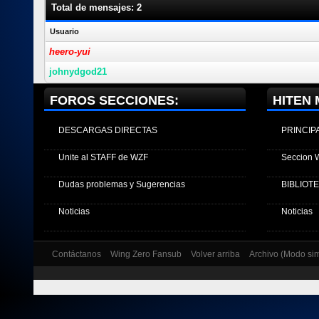
Total de mensajes: 2
Usuario
heero-yui
johnydgod21
FOROS SECCIONES:
HITEN 
DESCARGAS DIRECTAS
PRINCIP
Unite al STAFF de WZF
Seccion 
Dudas problemas y Sugerencias
BIBLIOT
Noticias
Noticias
Contáctanos
Wing Zero Fansub
Volver arriba
Archivo (Modo si