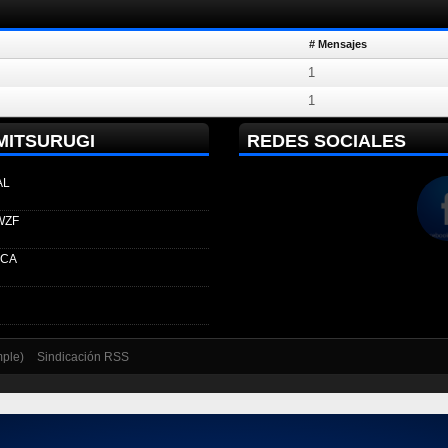
# Mensajes
1
1
MITSURUGI
REDES SOCIALES
AL
WZF
ECA
mple)
Sindicación RSS