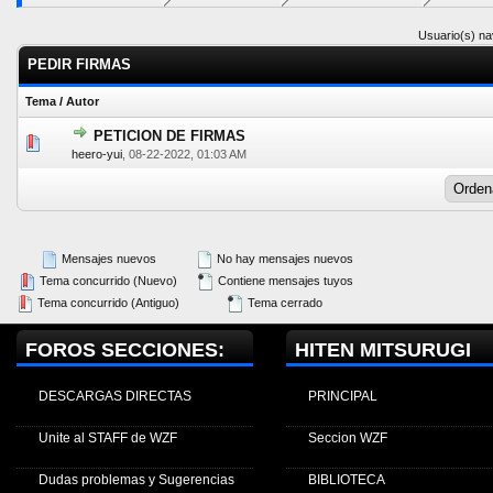
Usuario(s) na
PEDIR FIRMAS
Tema
/
Autor
PETICION DE FIRMAS
0 voto(s) - Media 0 de 5
1
2
3
4
5
heero-yui
,
08-22-2022, 01:03 AM
Mensajes nuevos
No hay mensajes nuevos
Tema concurrido (Nuevo)
Contiene mensajes tuyos
Tema concurrido (Antiguo)
Tema cerrado
FOROS SECCIONES:
HITEN MITSURUGI
DESCARGAS DIRECTAS
PRINCIPAL
Unite al STAFF de WZF
Seccion WZF
Dudas problemas y Sugerencias
BIBLIOTECA