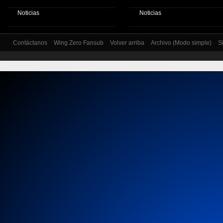
Noticias
Noticias
Contáctanos
Wing Zero Fansub
Volver arriba
Archivo (Modo simple)
S