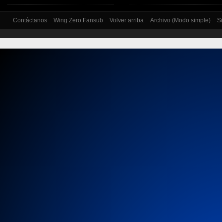
Contáctanos
Wing Zero Fansub
Volver arriba
Archivo (Modo simple)
S