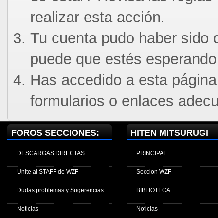
realizar esta acción.
Tu cuenta pudo haber sido d
puede que estés esperando 
Has accedido a esta página
formularios o enlaces adec
FOROS SECCIONES:
HITEN MITSURUGI
DESCARGAS DIRECTAS
PRINCIPAL
Unite al STAFF de WZF
Seccion WZF
Dudas problemas y Sugerencias
BIBLIOTECA
Noticias
Noticias