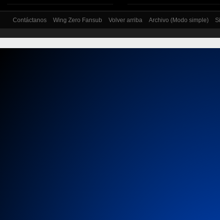
Contáctanos
Wing Zero Fansub
Volver arriba
Archivo (Modo simple)
S