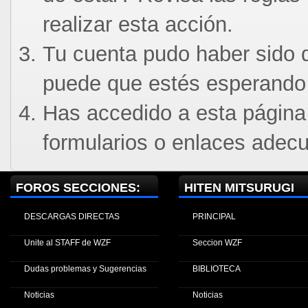
realizar esta acción.
Tu cuenta pudo haber sido d
puede que estés esperando 
Has accedido a esta página
formularios o enlaces adec
FOROS SECCIONES:
HITEN MITSURUGI
DESCARGAS DIRECTAS
PRINCIPAL
Unite al STAFF de WZF
Seccion WZF
Dudas problemas y Sugerencias
BIBLIOTECA
Noticias
Noticias