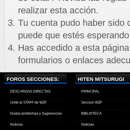
realizar esta acción.
Tu cuenta pudo haber sido d
puede que estés esperando 
Has accedido a esta página
formularios o enlaces adec
FOROS SECCIONES:
HITEN MITSURUGI
DESCARGAS DIRECTAS
PRINCIPAL
Unite al STAFF de WZF
Seccion WZF
Dudas problemas y Sugerencias
BIBLIOTECA
Noticias
Noticias