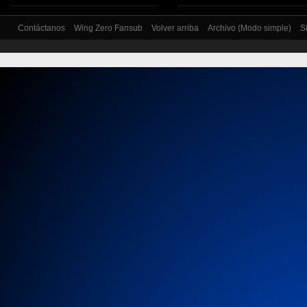
Contáctanos
Wing Zero Fansub
Volver arriba
Archivo (Modo simple)
S