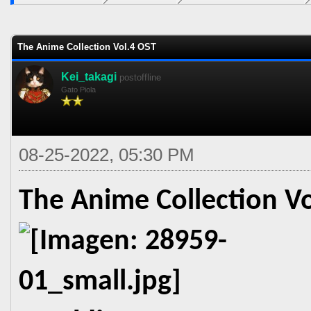
0 voto(s) - 0 Media
1
2
3
4
5
The Anime Collection Vol.4 OST
Kei_takagi
postoffline
Gato Piola
08-25-2022, 05:30 PM
The Anime Collection V