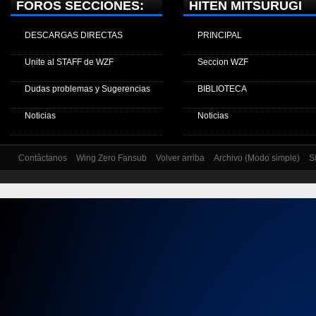
FOROS SECCIONES:
HITEN MITSURUGI
DESCARGAS DIRECTAS
PRINCIPAL
Unite al STAFF de WZF
Seccion WZF
Dudas problemas y Sugerencias
BIBLIOTECA
Noticias
Noticias
Contáctanos
Wing Zero Fansub
Volver arriba
Archivo (Modo simple)
S