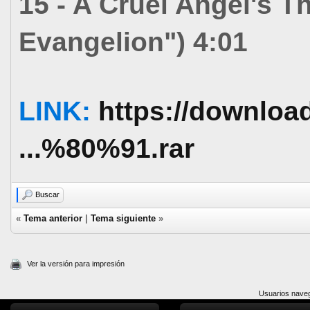
15 - A Cruel Angel's 
Evangelion") 4:01
LINK:
https://downloa
...%80%91.rar
Buscar
«
Tema anterior
|
Tema siguiente
»
Ver la versión para impresión
Usuarios naveg