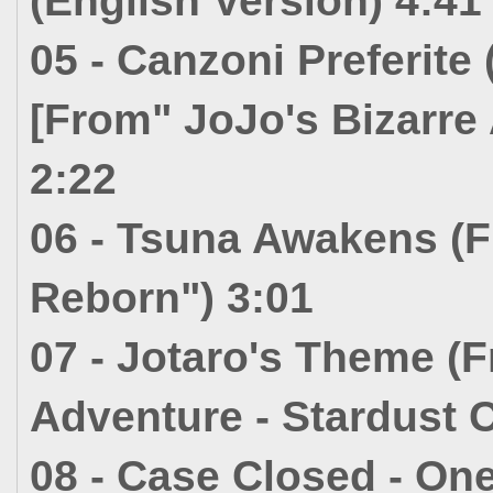
(English Version) 4:41
05 - Canzoni Preferite
[From" JoJo's Bizarre
2:22
06 - Tsuna Awakens (
Reborn") 3:01
07 - Jotaro's Theme (
Adventure - Stardust C
08 - Case Closed - One