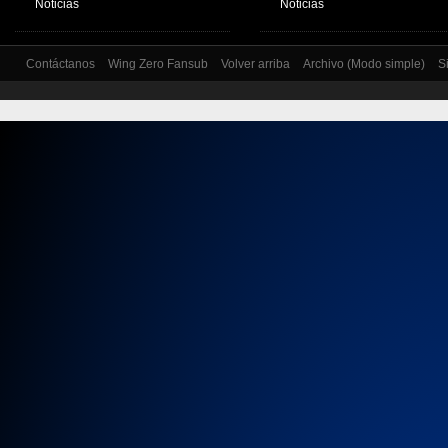
Noticias
Noticias
Contáctanos
Wing Zero Fansub
Volver arriba
Archivo (Modo simple)
S