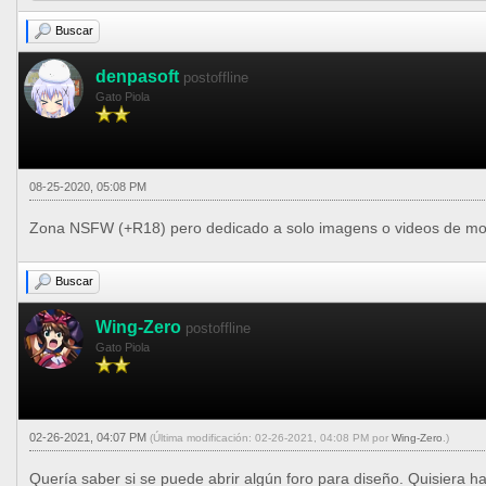
Buscar
denpasoft
postoffline
Gato Piola
08-25-2020, 05:08 PM
Zona NSFW (+R18) pero dedicado a solo imagens o videos de mo
Buscar
Wing-Zero
postoffline
Gato Piola
02-26-2021, 04:07 PM
(Última modificación: 02-26-2021, 04:08 PM por
Wing-Zero
.)
Quería saber si se puede abrir algún foro para diseño. Quisiera ha