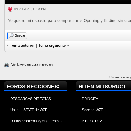
09-20-2021, 11:58 PM
Yo quiero mi espacio para compartir mis Opening y Ending sin cre
Buscar
«
Tema anterior
|
Tema siguiente
»
Ver la versión para impresión
Usuarios naveg
FOROS SECCIONES:
HITEN MITSURUGI
DESCARGAS DIRECTAS
PRINCIPAL
Unite al STAFF de WZF
Seccion WZF
Dudas problemas y Sugerencias
BIBLIOTECA