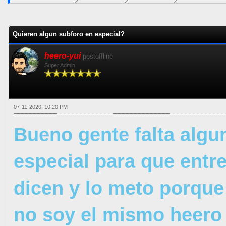
1 voto(s) - 5 Me
1
2
3
4
5
Quieren algun subforo en especial?
heero-yui
postoffline
Super Admin
07-11-2020, 10:20 PM
Bueno gente falta algu
especial para que entr
dicen y lo meto porque
no soy el mismo heero 