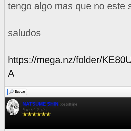
tengo algo mas que no este 
saludos
https://mega.nz/folder/K
A
Buscar
NATSUME SHIN
postoffline
ちゅパメ ラ ピハ