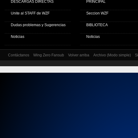
DESCARGAS DIRECTAS
PRINCIPAL
Unite al STAFF de WZF
Seccion WZF
Dudas problemas y Sugerencias
BIBLIOTECA
Noticias
Noticias
Contáctanos
Wing Zero Fansub
Volver arriba
Archivo (Modo simple)
S