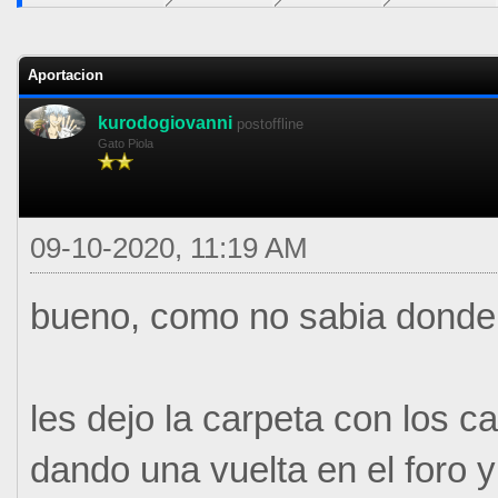
0 voto(s) - 0 Media
1
2
3
4
5
Aportacion
kurodogiovanni
postoffline
Gato Piola
09-10-2020, 11:19 AM
bueno, como no sabia donde 
les dejo la carpeta con los c
dando una vuelta en el foro y