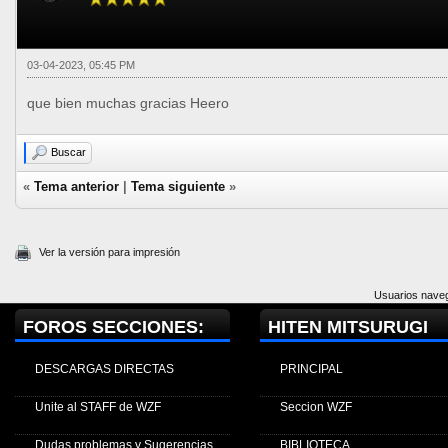
03-04-2023, 05:45 PM
que bien muchas gracias Heero
Buscar
«
Tema anterior
|
Tema siguiente
»
Ver la versión para impresión
Usuarios naveg
FOROS SECCIONES:
HITEN MITSURUGI
DESCARGAS DIRECTAS
PRINCIPAL
Unite al STAFF de WZF
Seccion WZF
Dudas problemas y Sugerencias
BIBLIOTECA