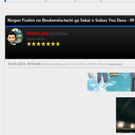
0 voto(s) - 0 Media
1
2
3
4
5
Ningen Fushin no Boukensha-tachi ga Sekai o Sukuu You Desu - 09
heero-yui
postoffline
Super Admin
03-04-2023, 09:03 AM
(Última modificación: 03-04-2023, 09:05 AM por
heero-yui
.)