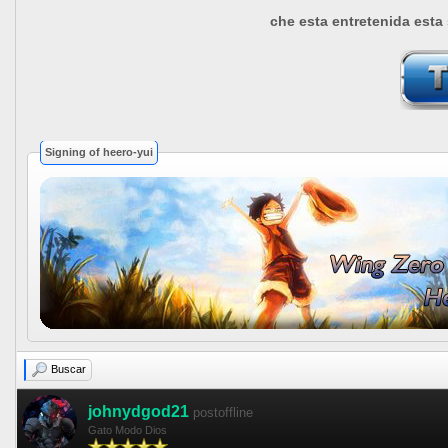
che esta entretenida esta 
Signing of heero-yui
Buscar
johnydgod21
postoffline
Gato Modo Dios