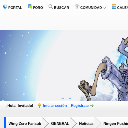
PORTAL
FORO
BUSCAR
COMUNIDAD
CALE
¡Hola, Invitado!
Iniciar sesión
Regístrate
Wing Zero Fansub
GENERAL
Noticias
Ningen Fushi