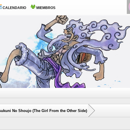
CALENDARIO
MIEMBROS
sukuni No Shoujo (The Girl From the Other Side)
0 voto(s) - 0 Media
1
2
3
4
5