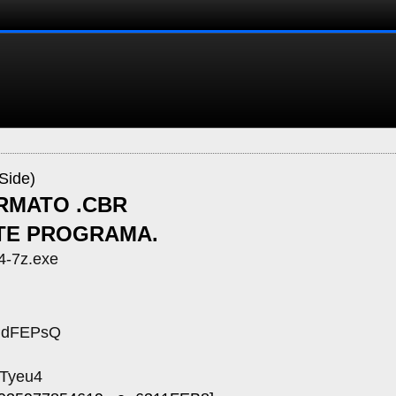
Side)
ORMATO .CBR
STE PROGRAMA.
4-7z.exe
ExPdFEPsQ
_lTyeu4