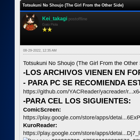
Totsukuni No Shoujo (The Girl From the Other Side)
Kei_takagi
postoffline
Gato Piola
08-29-2022, 12:35 AM
Totsukuni No Shoujo (The Girl From the Other 
-LOS ARCHIVOS VIENEN EN F
- PARA PC SE RECOMIENDA E
https://github.com/YACReader/yacreader/r...x6
-PARA CEL LOS SIGUIENTES:
ComicScreen:
https://play.google.com/store/apps/detai...6
KuroReader:
https://play.google.com/store/apps/detai...Dj7