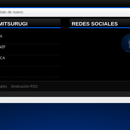
ntalo de nuevo.
MITSURUGI
REDES SOCIALES
AL
WZF
ECA
mple)
Sindicación RSS