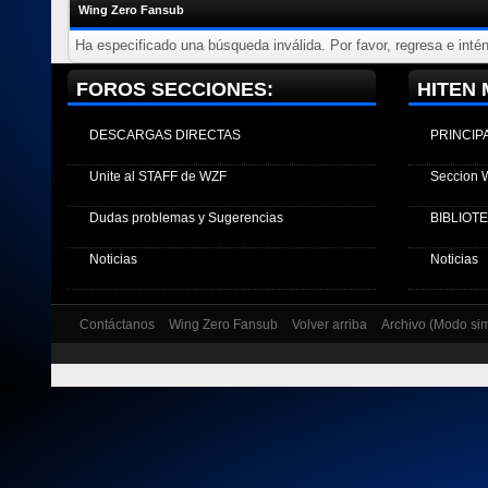
Wing Zero Fansub
Ha especificado una búsqueda inválida. Por favor, regresa e inté
FOROS SECCIONES:
HITEN 
DESCARGAS DIRECTAS
PRINCIP
Unite al STAFF de WZF
Seccion 
Dudas problemas y Sugerencias
BIBLIOT
Noticias
Noticias
Contáctanos
Wing Zero Fansub
Volver arriba
Archivo (Modo si