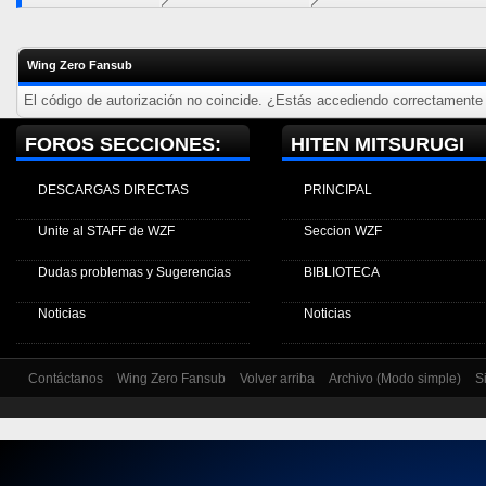
Wing Zero Fansub
El código de autorización no coincide. ¿Estás accediendo correctamente a
FOROS SECCIONES:
HITEN MITSURUGI
DESCARGAS DIRECTAS
PRINCIPAL
Unite al STAFF de WZF
Seccion WZF
Dudas problemas y Sugerencias
BIBLIOTECA
Noticias
Noticias
Contáctanos
Wing Zero Fansub
Volver arriba
Archivo (Modo simple)
S