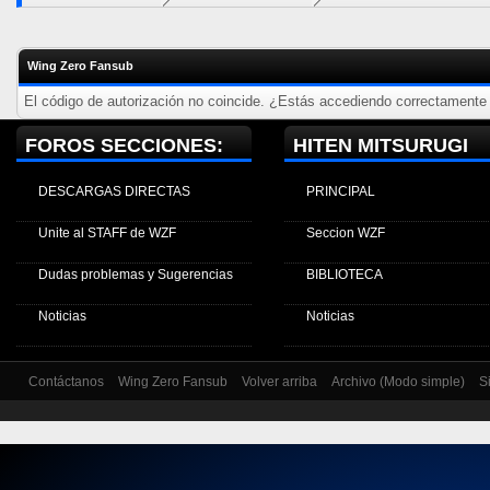
Wing Zero Fansub
El código de autorización no coincide. ¿Estás accediendo correctamente a
FOROS SECCIONES:
HITEN MITSURUGI
DESCARGAS DIRECTAS
PRINCIPAL
Unite al STAFF de WZF
Seccion WZF
Dudas problemas y Sugerencias
BIBLIOTECA
Noticias
Noticias
Contáctanos
Wing Zero Fansub
Volver arriba
Archivo (Modo simple)
S