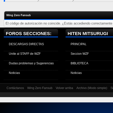
Wing Zero Fansub
El código de autorización no coincide. ¿Estás accediendo correctamente a
FOROS SECCIONES:
HITEN MITSURUGI
DESCARGAS DIRECTAS
PRINCIPAL
Unite al STAFF de WZF
Seccion WZF
Dudas problemas y Sugerencias
BIBLIOTECA
Noticias
Noticias
Contáctanos
Wing Zero Fansub
Volver arriba
Archivo (Modo simple)
S