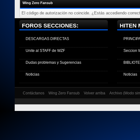
Wing Zero Fansub
El código de autorización no coincide. ¿Estás accediendo correct
FOROS SECCIONES:
HITEN 
DESCARGAS DIRECTAS
PRINCIP
Unite al STAFF de WZF
Seccion 
Dudas problemas y Sugerencias
BIBLIOT
Noticias
Noticias
Contáctanos
Wing Zero Fansub
Volver arriba
Archivo (Modo si