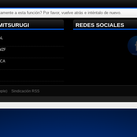
amente a esta función? Por favor, vuelve atrás e inténtalo de nuevo.
MITSURUGI
REDES SOCIALES
AL
WZF
ECA
mple)
Sindicación RSS