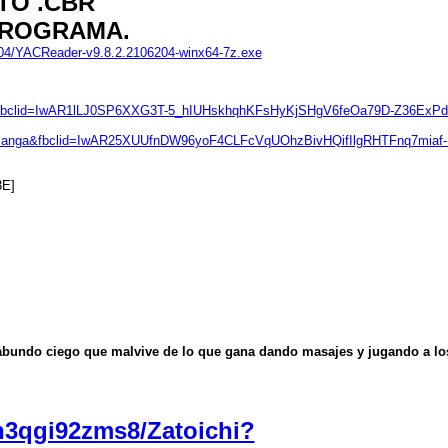
TO .CBR
PROGRAMA.
204/YACReader-v9.8.2.2106204-winx64-7z.exe
creen&fbclid=IwAR1lLJ0SP6XXG3T-5_hIUHskhqhKFsHyKjSHgV6feOa79D-Z36Ex
eitor_manga&fbclid=IwAR25XUUfnDW96yoF4CLFcVqUOhzBivHQifIlgRHTFnq7miaf-
agabundo ciego que malvive de lo que gana dando masajes y jugando a lo
8n3qgi92zms8/Zatoichi?