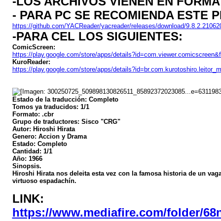
-LOS ARCHIVOS VIENEN EN FORMA
- PARA PC SE RECOMIENDA ESTE 
https://github.com/YACReader/yacreader/releases/download/9.8.2.2106
-PARA CEL LOS SIGUIENTES:
ComicScreen:
https://play.google.com/store/apps/details?id=com.viewer.comics
KuroReader:
https://play.google.com/store/apps/details?id=br.com.kurotoshiro.l
Estado de la traducción: Completo
Tomos ya traducidos: 1/1
Formato: .cbr
Grupo de traductores: Sisco "CRG"
Autor: Hiroshi Hirata
Genero: Accion y Drama
Estado: Completo
Cantidad: 1/1
Año: 1966
Sinopsis.
Hiroshi Hirata nos deleita esta vez con la famosa historia de un v
virtuoso espadachín.
LINK:
https://www.mediafire.com/folder/6