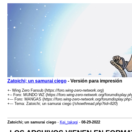
Zatoichi; un samurai ciego
- Versión para impresión
+- Wing Zero Fansub (
https://foro.wing-zero-network.org
)
+-- Foro: MUNDO WZ (
https://foro.wing-zero-network.org/forumdisplay.p
+--- Foro: MANGAS (
https://foro.wing-zero-network.org/forumdisplay.php
+--- Tema: Zatoichi; un samurai ciego (
/showthread.php?tid=820
)
Zatoichi; un samurai ciego
-
Kei_takagi
-
08-29-2022