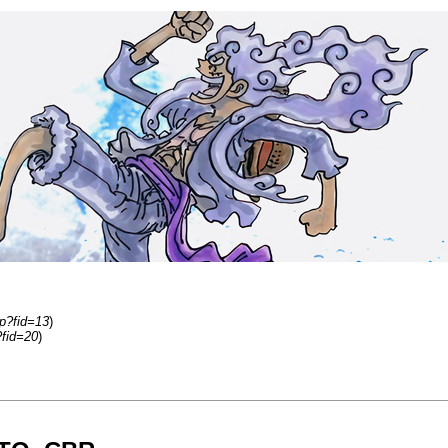
hp?fid=13
)
?fid=20
)