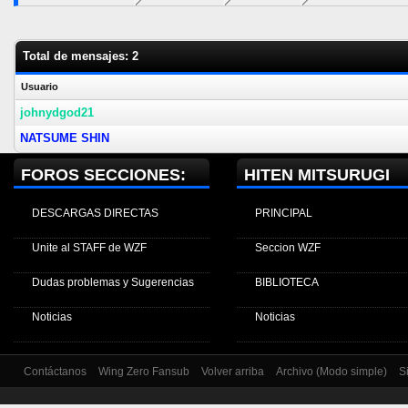
Total de mensajes: 2
Usuario
johnydgod21
NATSUME SHIN
FOROS SECCIONES:
HITEN MITSURUGI
DESCARGAS DIRECTAS
PRINCIPAL
Unite al STAFF de WZF
Seccion WZF
Dudas problemas y Sugerencias
BIBLIOTECA
Noticias
Noticias
Contáctanos
Wing Zero Fansub
Volver arriba
Archivo (Modo simple)
S