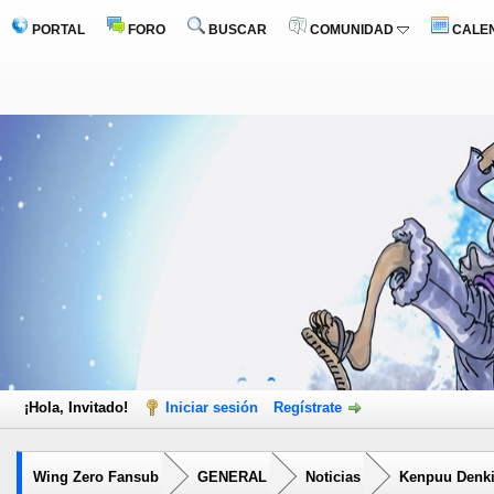
PORTAL
FORO
BUSCAR
COMUNIDAD
CALE
¡Hola, Invitado!
Iniciar sesión
Regístrate
Wing Zero Fansub
GENERAL
Noticias
Kenpuu Denki