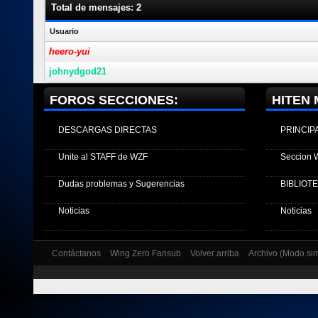
Total de mensajes: 2
Usuario
heero-yui
johnydgod21
FOROS SECCIONES:
HITEN 
DESCARGAS DIRECTAS
PRINCIP
Unite al STAFF de WZF
Seccion 
Dudas problemas y Sugerencias
BIBLIOT
Noticias
Noticias
Contáctanos
Wing Zero Fansub
Volver arriba
Archivo (Modo si