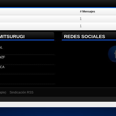
# Mensajes
1
1
MITSURUGI
REDES SOCIALES
AL
WZF
ECA
mple)
Sindicación RSS