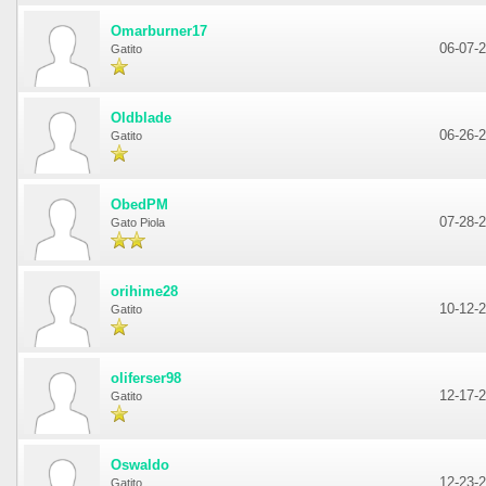
Omarburner17
06-07-
Gatito
Oldblade
06-26-
Gatito
ObedPM
07-28-
Gato Piola
orihime28
10-12-
Gatito
oliferser98
12-17-
Gatito
Oswaldo
12-23-
Gatito