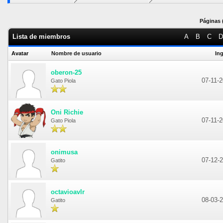
Páginas (
Lista de miembros
A
B
C
D
Avatar
Nombre de usuario
In
oberon-25
07-11-
Gato Piola
Oni Richie
07-11-
Gato Piola
onimusa
07-12-
Gatito
octavioavlr
08-03-
Gatito