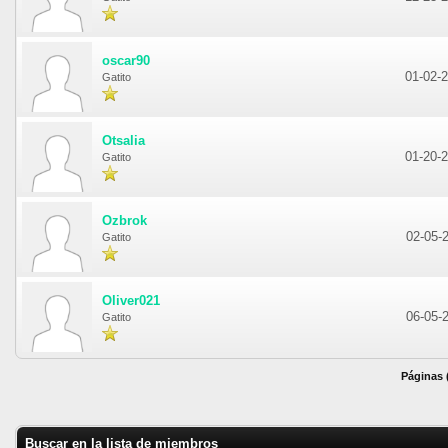
oscar90
01-02-
Gatito
Otsalia
01-20-
Gatito
Ozbrok
02-05-
Gatito
Oliver021
06-05-
Gatito
Páginas (
Buscar en la lista de miembros