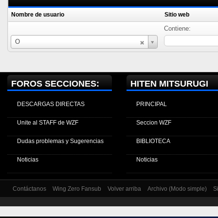
Nombre de usuario
Sitio web
Contiene:
Nombre
O
de
usuario
FOROS SECCIONES:
HITEN MITSURUGI
DESCARGAS DIRECTAS
PRINCIPAL
Unite al STAFF de WZF
Seccion WZF
Dudas problemas y Sugerencias
BIBLIOTECA
Noticias
Noticias
Contáctanos
Wing Zero Fansub
Volver arriba
Archivo (Modo simple)
S