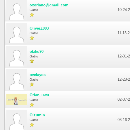
oxoriano@gmail.com
10-24-
Gatito
OliverZ003
11-13-
Gatito
otaku90
12-01-
Gatito
ovelayos
12-28-
Gatito
Orlan_uwu
02-07-
Gatito
Oizumin
03-16-
Gatito