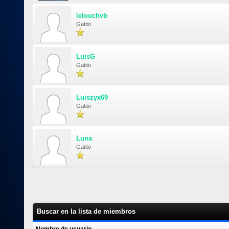
lelouchvb
Gatito
LuisG
Gatito
Luiszyx69
Gatito
Luna
Gatito
Buscar en la lista de miembros