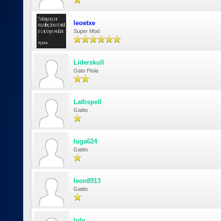
leoetxe
Super Mod
Liderskull
Gato Piola
Lathspell
Gatito
luga624
Gatito
leon8913
Gatito
luly