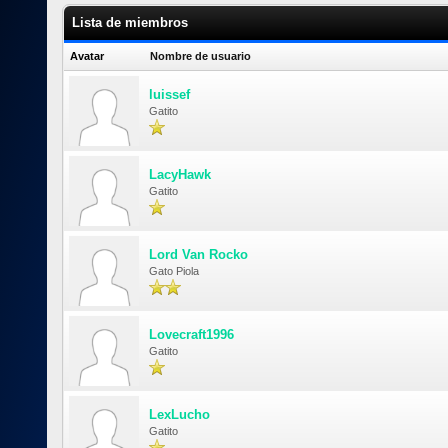
Lista de miembros
Avatar
Nombre de usuario
luissef
Gatito
LacyHawk
Gatito
Lord Van Rocko
Gato Piola
Lovecraft1996
Gatito
LexLucho
Gatito