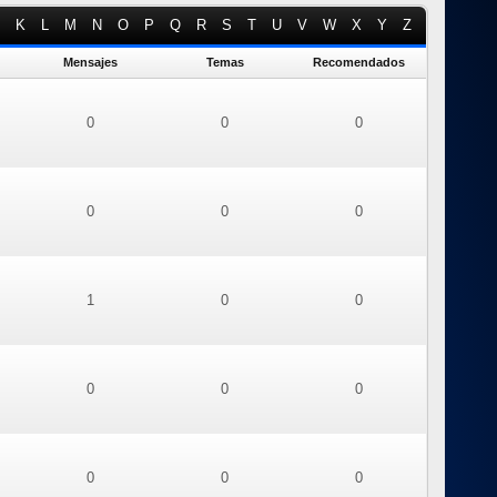
K
L
M
N
O
P
Q
R
S
T
U
V
W
X
Y
Z
Mensajes
Temas
Recomendados
0
0
0
0
0
0
1
0
0
0
0
0
0
0
0