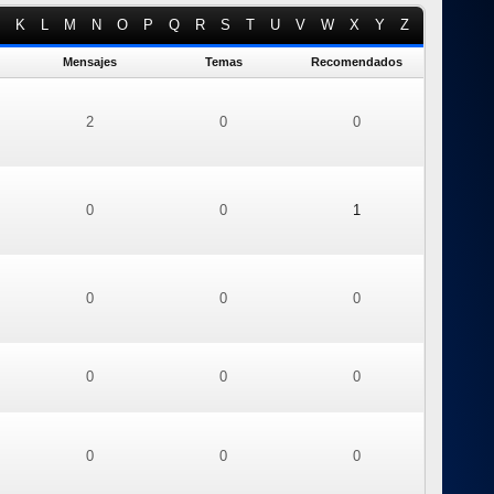
K
L
M
N
O
P
Q
R
S
T
U
V
W
X
Y
Z
Mensajes
Temas
Recomendados
2
0
0
0
0
1
0
0
0
0
0
0
0
0
0