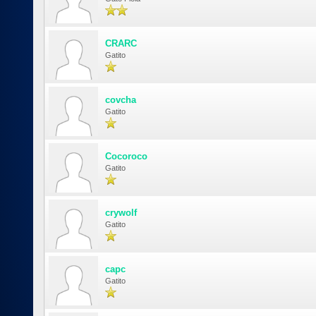
CRARC
Gatito
covcha
Gatito
Cocoroco
Gatito
crywolf
Gatito
capc
Gatito