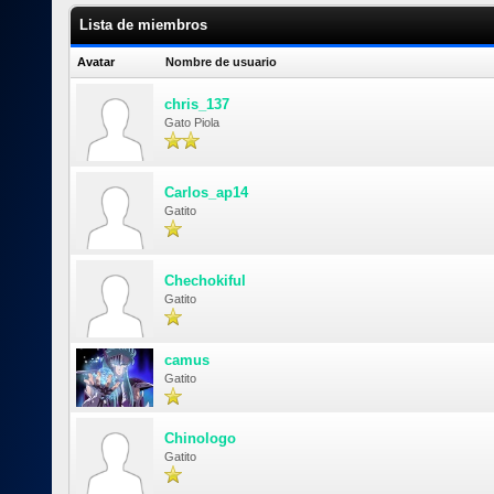
Lista de miembros
Avatar
Nombre de usuario
chris_137
Gato Piola
Carlos_ap14
Gatito
Chechokiful
Gatito
camus
Gatito
Chinologo
Gatito