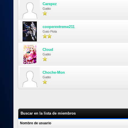
Carepez
Gatito
cooperextreme211
Gato Piola
Cloud
Gatito
Choche-Mon
Gatito
Buscar en la lista de miembros
Nombre de usuario