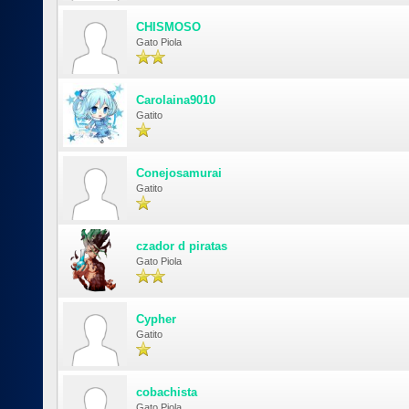
CHISMOSO
Gato Piola
Carolaina9010
Gatito
Conejosamurai
Gatito
czador d piratas
Gato Piola
Cypher
Gatito
cobachista
Gato Piola