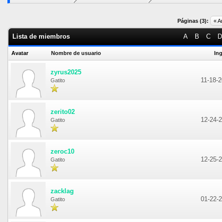
Páginas (3):
« A
Lista de miembros
A
B
C
D
Avatar
Nombre de usuario
In
zyrus2025
11-18-
Gatito
zerito02
12-24-
Gatito
zeroc10
12-25-
Gatito
zacklag
01-22-
Gatito