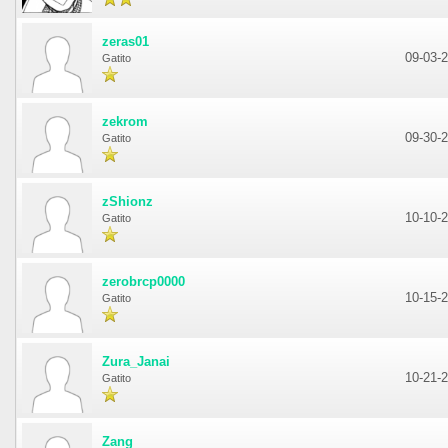
zeras01
09-03-
Gatito
zekrom
09-30-
Gatito
zShionz
10-10-
Gatito
zerobrcp0000
10-15-
Gatito
Zura_Janai
10-21-
Gatito
Zang