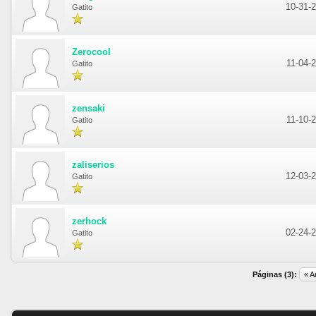
10-31-
Gatito
Zerocool
11-04-
Gatito
zensaki
11-10-
Gatito
zaliserios
12-03-
Gatito
zerhock
02-24-
Gatito
Páginas (3):
« A