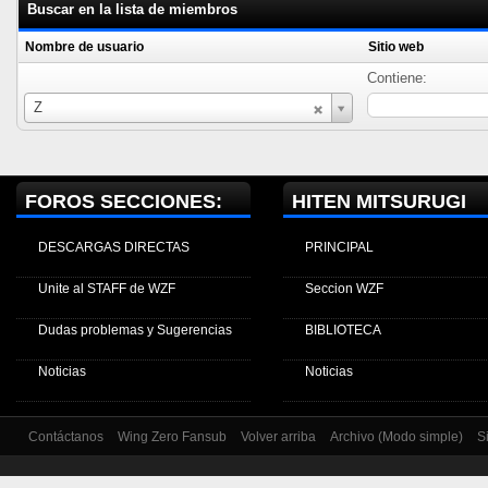
Buscar en la lista de miembros
Nombre de usuario
Sitio web
Contiene:
Nombre
Z
de
usuario
FOROS SECCIONES:
HITEN MITSURUGI
DESCARGAS DIRECTAS
PRINCIPAL
Unite al STAFF de WZF
Seccion WZF
Dudas problemas y Sugerencias
BIBLIOTECA
Noticias
Noticias
Contáctanos
Wing Zero Fansub
Volver arriba
Archivo (Modo simple)
S