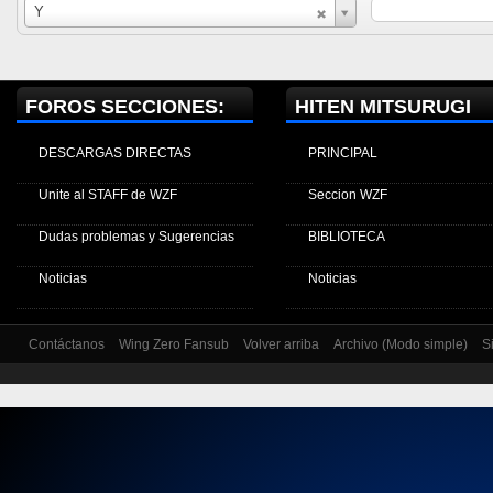
Nombre
Y
de
usuario
FOROS SECCIONES:
HITEN MITSURUGI
DESCARGAS DIRECTAS
PRINCIPAL
Unite al STAFF de WZF
Seccion WZF
Dudas problemas y Sugerencias
BIBLIOTECA
Noticias
Noticias
Contáctanos
Wing Zero Fansub
Volver arriba
Archivo (Modo simple)
S