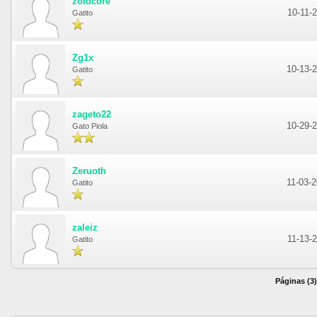
zoidcore
10-11-
Gatito
Zg1x
10-13-
Gatito
zageto22
10-29-
Gato Piola
Zeruoth
11-03-
Gatito
zaleiz
11-13-
Gatito
Páginas (3)