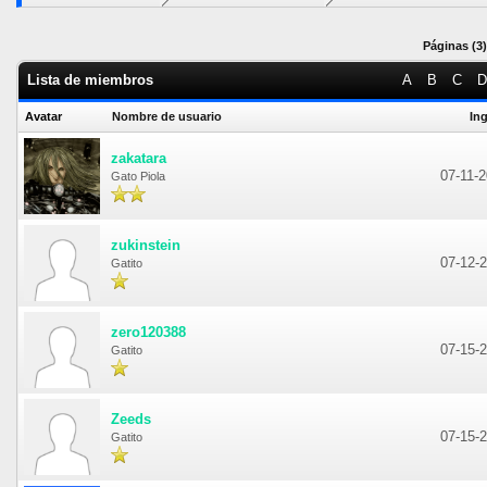
Páginas (3)
Lista de miembros
A
B
C
D
Avatar
Nombre de usuario
In
zakatara
07-11-
Gato Piola
zukinstein
07-12-
Gatito
zero120388
07-15-
Gatito
Zeeds
07-15-
Gatito