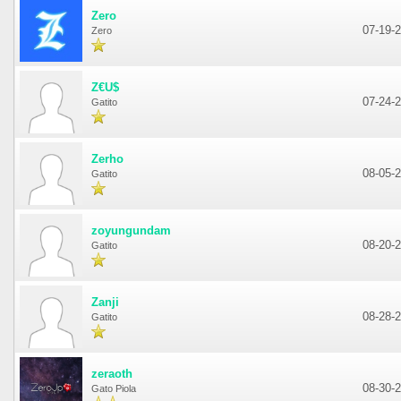
Zero
07-19-
Zero
Z€U$
07-24-
Gatito
Zerho
08-05-
Gatito
zoyungundam
08-20-
Gatito
Zanji
08-28-
Gatito
zeraoth
08-30-
Gato Piola