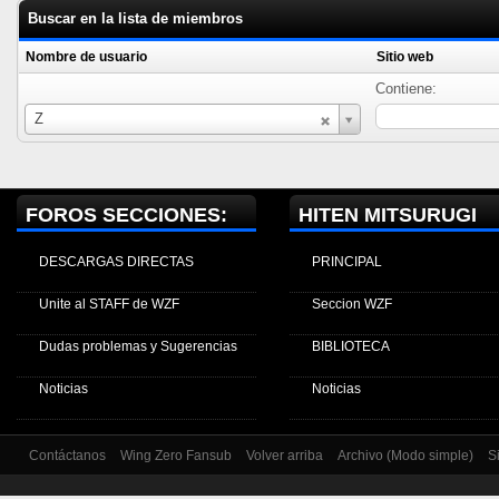
Buscar en la lista de miembros
Nombre de usuario
Sitio web
Contiene:
Nombre
Z
de
usuario
FOROS SECCIONES:
HITEN MITSURUGI
DESCARGAS DIRECTAS
PRINCIPAL
Unite al STAFF de WZF
Seccion WZF
Dudas problemas y Sugerencias
BIBLIOTECA
Noticias
Noticias
Contáctanos
Wing Zero Fansub
Volver arriba
Archivo (Modo simple)
S