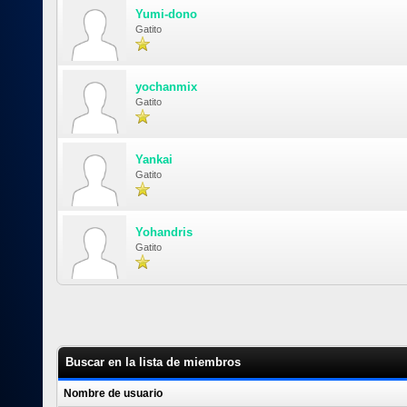
Yumi-dono
Gatito
yochanmix
Gatito
Yankai
Gatito
Yohandris
Gatito
Buscar en la lista de miembros
Nombre de usuario