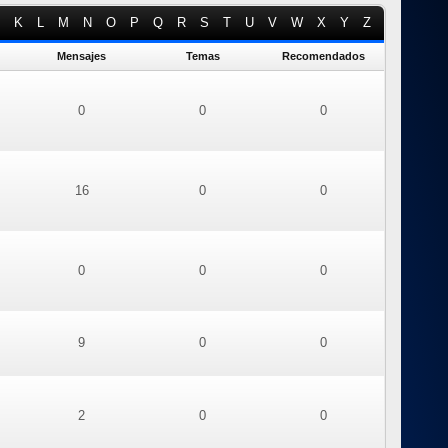
K
L
M
N
O
P
Q
R
S
T
U
V
W
X
Y
Z
Mensajes
Temas
Recomendados
0
0
0
16
0
0
0
0
0
9
0
0
2
0
0