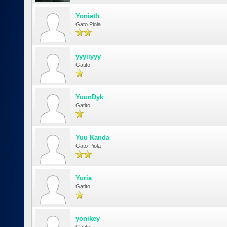
Yonieth
Gato Piola
yyyiiyyy
Gatito
YuunDyk
Gatito
Yuu Kanda
Gato Piola
Yuria
Gatito
yonikey