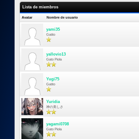
Lista de miembros
Avatar
Nombre de usuario
yami35
Gatito
yallovio13
Gato Piola
Yugi75
Gatito
Yuridia
神の美しさ
yagami0708
Gato Piola