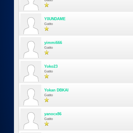
Gatito
Y0UNDAME
Gatito
yimmi666
Gatito
Yoko23
Gatito
Yokan DBKAI
Gatito
yanocx86
Gatito