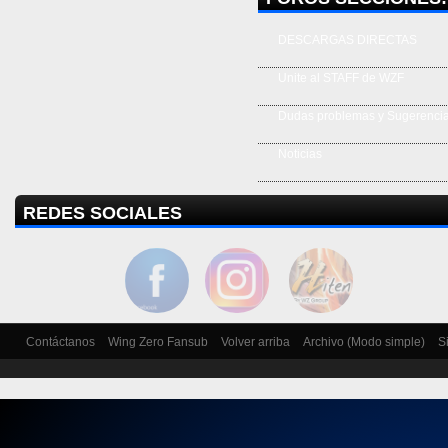
DESCARGAS DIRECTAS
Unite al STAFF de WZF
Dudas problemas y Sugerenci
Noticias
REDES SOCIALES
Contáctanos
Wing Zero Fansub
Volver arriba
Archivo (Modo simple)
S