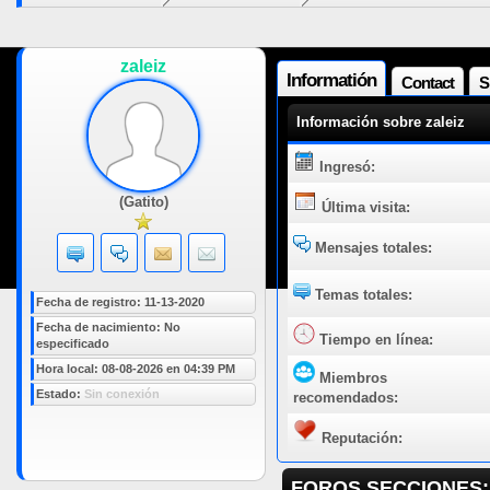
zaleiz
Informatión
Contact
S
Información sobre zaleiz
Ingresó:
(Gatito)
Última visita:
Mensajes totales:
Temas totales:
Fecha de registro: 11-13-2020
Fecha de nacimiento: No
Tiempo en línea:
especificado
Hora local: 08-08-2026 en 04:39 PM
Miembros
Estado:
Sin conexión
recomendados:
Reputación:
FOROS SECCIONES: