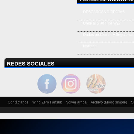
DESCARGAS DIRECTAS
Unite al STAFF de WZF
Dudas problemas y Sugerenci
Noticias
REDES SOCIALES
Contáctanos
Wing Zero Fansub
Volver arriba
Archivo (Modo simple)
S