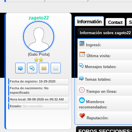
zageto22
Informatión
Contact
S
Información sobre zageto22
Ingresó:
(Gato Piola)
Última visita:
Mensajes totales:
Temas totales:
Fecha de registro: 10-29-2020
Fecha de nacimiento: No
Tiempo en línea:
especificado
Hora local: 08-08-2026 en 09:32 AM
Miembros
Estado:
Sin conexión
recomendados:
Reputación:
FOROS SECCIONES: