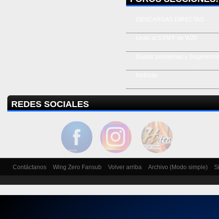
DESCARGAS DIRECTAS
Unite al STAFF de WZF
Dudas problemas y Sugerenci
Noticias
REDES SOCIALES
Contáctanos
Wing Zero Fansub
Volver arriba
Archivo (Modo simple)
S