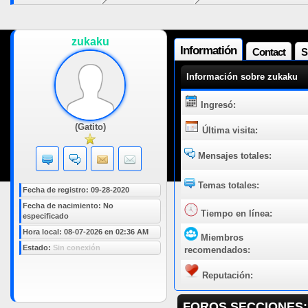
zukaku
Informatión
Contact
S
Información sobre zukaku
Ingresó:
(Gatito)
Última visita:
Mensajes totales:
Temas totales:
Fecha de registro: 09-28-2020
Fecha de nacimiento: No
Tiempo en línea:
especificado
Hora local: 08-07-2026 en 02:36 AM
Miembros
Estado:
Sin conexión
recomendados:
Reputación:
FOROS SECCIONES: