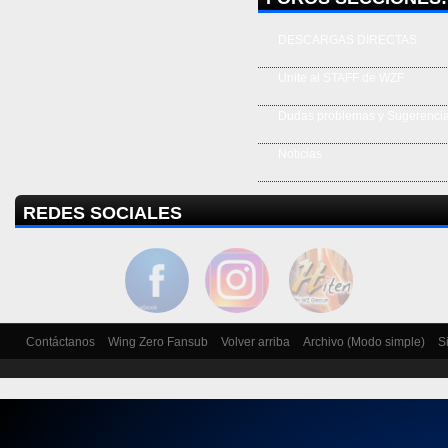
DESCARGAS DIRECTAS
Unite al STAFF de WZF
Dudas problemas y Sugerenci
Noticias
REDES SOCIALES
Contáctanos
Wing Zero Fansub
Volver arriba
Archivo (Modo simple)
S