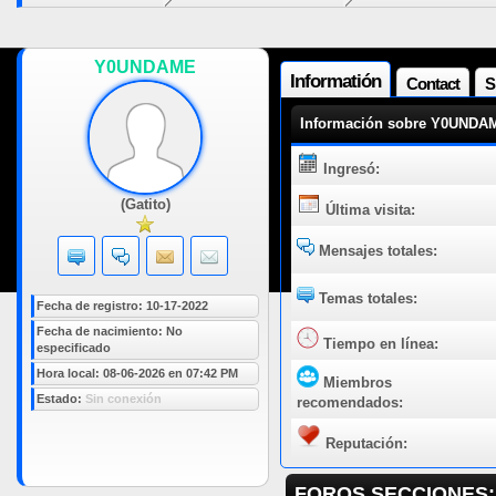
Y0UNDAME
Informatión
Contact
S
Información sobre Y0UNDA
Ingresó:
(Gatito)
Última visita:
Mensajes totales:
Temas totales:
Fecha de registro: 10-17-2022
Fecha de nacimiento: No
Tiempo en línea:
especificado
Hora local: 08-06-2026 en 07:42 PM
Miembros
Estado:
Sin conexión
recomendados:
Reputación:
FOROS SECCIONES: