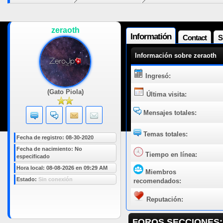
zeraoth
Informatión
Contact
S
Información sobre zeraoth
Ingresó:
(Gato Piola)
Última visita:
Mensajes totales:
Temas totales:
Fecha de registro: 08-30-2020
Fecha de nacimiento: No
Tiempo en línea:
especificado
Hora local: 08-08-2026 en 09:29 AM
Miembros
Estado:
Sin conexión
recomendados:
Reputación:
FOROS SECCIONES: