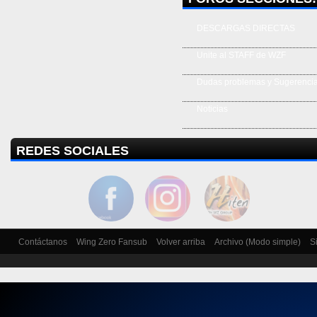
DESCARGAS DIRECTAS
Unite al STAFF de WZF
Dudas problemas y Sugerenci
Noticias
REDES SOCIALES
Contáctanos
Wing Zero Fansub
Volver arriba
Archivo (Modo simple)
S