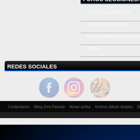
DESCARGAS DIRECTAS
Unite al STAFF de WZF
Dudas problemas y Sugerenci
Noticias
REDES SOCIALES
Contáctanos
Wing Zero Fansub
Volver arriba
Archivo (Modo simple)
S