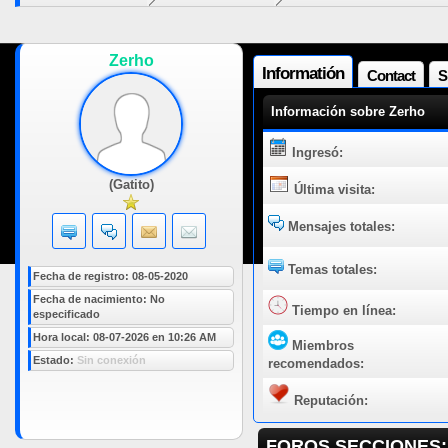
Zerho
Informatión
Contact
S
Información sobre Zerho
Ingresó:
(Gatito)
Última visita:
Mensajes totales:
Temas totales:
Fecha de registro: 08-05-2020
Fecha de nacimiento: No
Tiempo en línea:
especificado
Hora local: 08-07-2026 en 10:26 AM
Miembros
Estado:
Sin conexión
recomendados:
Reputación:
FOROS SECCIONES: