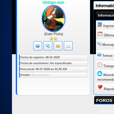
shingo-san
Informati
Informaci
Ingres
(Gato Piola)
Última
Mensaje
Temas t
Fecha de registro: 08-01-2020
Fecha de nacimiento: No especificado
Tiempo
Hora local: 08-07-2026 en 01:55 AM
Miemb
Estado:
Sin conexión
recomend
Reput
FOROS 
DESCARG