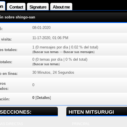
ón
Contact
Signature
About me
ón sobre shingo-san
08-01-2020
ó:
11-17-2020, 01:06 PM
 visita:
1 (0 mensajes por día | 0.02 % del total)
s totales:
(
Buscar sus temas
—
Buscar sus mensajes
)
0 (0 temas por día | 0 % del total)
otales:
(
Buscar sus temas
)
30 Minutos, 24 Segundos
 en línea:
ros
0
ados:
0
[
Detalles
]
ación:
SECCIONES:
HITEN MITSURUGI
AS DIRECTAS
PRINCIPAL