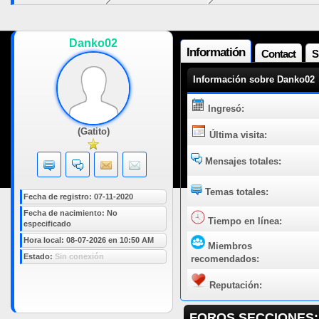
Danko02
Informatión
Contact
S
Información sobre Danko02
Ingresó:
(Gatito)
Última visita:
Mensajes totales:
Temas totales:
Fecha de registro: 07-11-2020
Fecha de nacimiento: No
Tiempo en línea:
especificado
Hora local: 08-07-2026 en 10:50 AM
Miembros
Estado:
Sin conexión
recomendados:
Reputación:
FOROS SECCIONES: