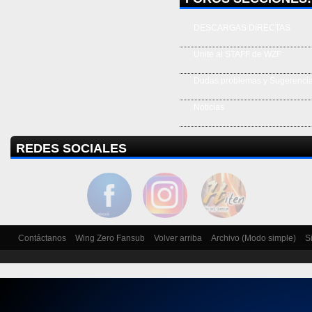
DESCARGAS DIRECTAS
Unite al STAFF de WZF
Dudas problemas y Sugerenci
Noticias
REDES SOCIALES
Contáctanos
Wing Zero Fansub
Volver arriba
Archivo (Modo simple)
S