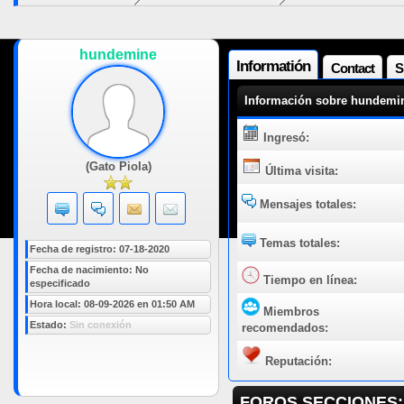
hundemine
Informatión
Contact
S
Información sobre hundemi
Ingresó:
(Gato Piola)
Última visita:
Mensajes totales:
Temas totales:
Fecha de registro: 07-18-2020
Fecha de nacimiento: No
Tiempo en línea:
especificado
Hora local: 08-09-2026 en 01:50 AM
Miembros
Estado:
Sin conexión
recomendados:
Reputación:
FOROS SECCIONES: