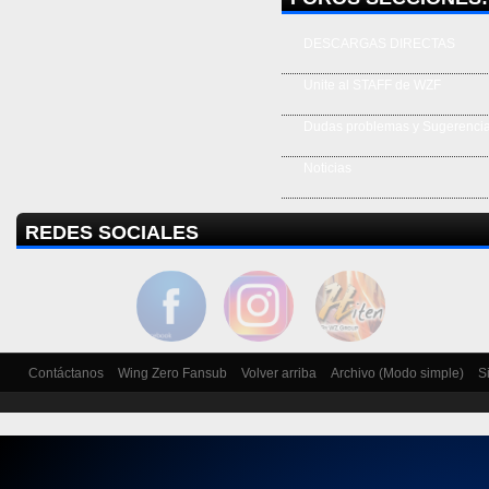
DESCARGAS DIRECTAS
Unite al STAFF de WZF
Dudas problemas y Sugerenci
Noticias
REDES SOCIALES
Contáctanos
Wing Zero Fansub
Volver arriba
Archivo (Modo simple)
S