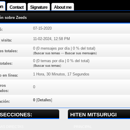
ón
Contact
Signature
About me
ón sobre Zeeds
07-15-2020
ó:
11-02-2024, 12:58 PM
 visita:
0 (0 mensajes por día | 0 % del total)
s totales:
(
Buscar sus temas
—
Buscar sus mensajes
)
0 (0 temas por día | 0 % del total)
otales:
(
Buscar sus temas
)
1 Hora, 30 Minutos, 17 Segundos
 en línea:
ros
0
ados:
0
[
Detalles
]
ación:
SECCIONES:
HITEN MITSURUGI
AS DIRECTAS
PRINCIPAL