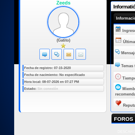
Zeeds
Informati
Informaci
Ingres
(Gatito)
Última
Mensaje
Temas t
Fecha de registro: 07-15-2020
Fecha de nacimiento: No especificado
Tiempo
Hora local: 08-07-2026 en 07:27 PM
Miemb
Estado:
Sin conexión
recomend
Reput
FOROS 
DESCARG