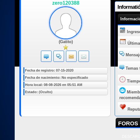
zero120388
Informati
Informaci
Ingres
(Gatito)
Última
Mensaje
Temas t
Fecha de registro: 07-15-2020
Fecha de nacimiento: No especificado
Tiempo
Hora local: 08-08-2026 en 05:51 AM
Miemb
Estado: (Oculto)
recomend
Reput
FOROS 
DESCARG