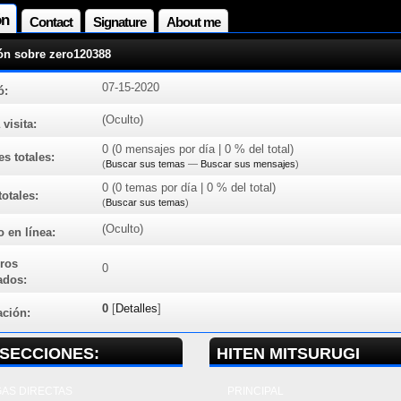
ón
Contact
Signature
About me
ón sobre zero120388
07-15-2020
ó:
(Oculto)
 visita:
0 (0 mensajes por día | 0 % del total)
s totales:
(
Buscar sus temas
—
Buscar sus mensajes
)
0 (0 temas por día | 0 % del total)
otales:
(
Buscar sus temas
)
(Oculto)
 en línea:
ros
0
ados:
0
[
Detalles
]
ación:
SECCIONES:
HITEN MITSURUGI
AS DIRECTAS
PRINCIPAL