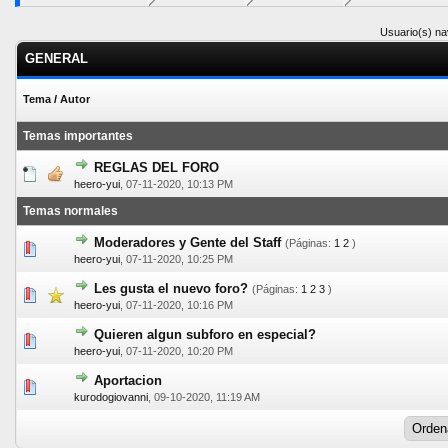
Usuario(s) na
GENERAL
Tema
/
Autor
Temas importantes
REGLAS DEL FORO
0 voto(s) - Media 0 de 5
1
2
3
4
5
heero-yui
,
07-11-2020, 10:13 PM
Temas normales
Moderadores y Gente del Staff
(Páginas:
1
2
)
0 voto(s) - Media 0 de 5
1
2
3
4
5
heero-yui
,
07-11-2020, 10:25 PM
Les gusta el nuevo foro?
(Páginas:
1
2
3
)
2 voto(s) - Media 5 de 5
1
2
3
4
5
heero-yui
,
07-11-2020, 10:16 PM
Quieren algun subforo en especial?
1 voto(s) - Media 5 de 5
1
2
3
4
5
heero-yui
,
07-11-2020, 10:20 PM
Aportacion
0 voto(s) - Media 0 de 5
1
2
3
4
5
kurodogiovanni
,
09-10-2020, 11:19 AM