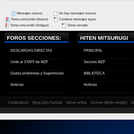
Mensajes nuevos
No hay mensajes nuevos
Tema concurrido (Nuevo)
Contiene mensajes tuyos
Tema concurrido (Antiguo)
Tema cerrado
FOROS SECCIONES:
HITEN MITSURUGI
DESCARGAS DIRECTAS
PRINCIPAL
Unite al STAFF de WZF
Seccion WZF
Dudas problemas y Sugerencias
BIBLIOTECA
Noticias
Noticias
Contáctanos
Wing Zero Fansub
Volver arriba
Archivo (Modo simple)
S